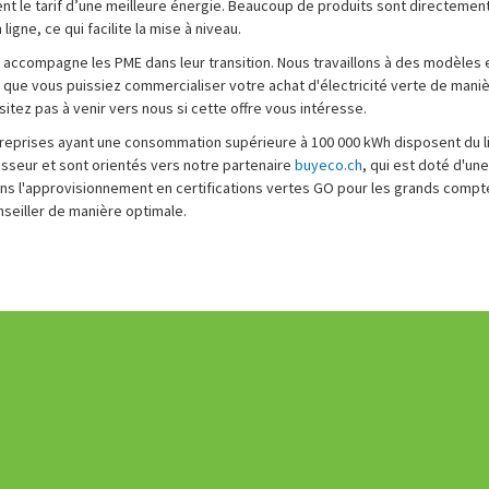
ent le tarif d’une meilleure énergie. Beaucoup de produits sont directemen
ligne, ce qui facilite la mise à niveau.
ccompagne les PME dans leur transition. Nous travaillons à des modèles 
 que vous puissiez commercialiser votre achat d'électricité verte de mani
sitez pas à venir vers nous si cette offre vous intéresse.
treprises ayant une consommation supérieure à 100 000 kWh disposent du l
isseur et sont orientés vers notre partenaire
buyeco.ch
, qui est doté d'un
ns l'approvisionnement en certifications vertes GO pour les grands compt
seiller de manière optimale.