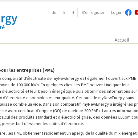
de
fr
it
S'enregister
Login
Navigation:
Accueil
our les entreprises (PME)
le comparatif d’électricité de myNewEnergy est également ouvert aux PME
ins de 100 000 kWh. En quelques clics, les PME peuvent indiquer leur
'électricité et leur besoin énergétique puis obtenir des informations sur 
x d'électricité disponibles et leur qualité. Cet outil de myNewEnergy sans
Suisse comble un vide. Dans son comparatif, myNewEnergy a intégré les p
verte avec certificat d'origine (GO) de quelque 200 EAE et autres informatio
e calcul des produits standard et d’électricité grise, des données ELCom co
 permettant d’estimer les coûts d’électricité.
ère, les PME obtiennent rapidement un aperçu de la qualité du mix énergét