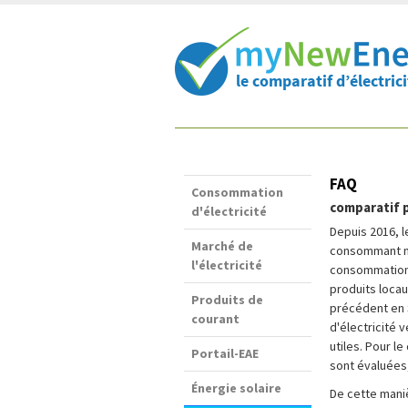
Raccourcis:
Contenu:
FAQ
Consommation
comparatif p
d'électricité
Depuis 2016, 
Marché de
consommant mo
l'électricité
consommation d
produits locau
Produits de
précédent en 
courant
d'électricité 
utiles. Pour l
Portail-EAE
sont évaluées,
Énergie solaire
De cette mani