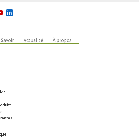
Savoir
Actualité
À propos
les
roduits
ns
urantes
ique