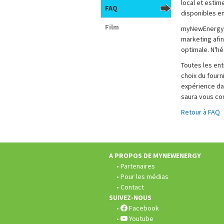
local et estim
FAQ
disponibles en 
Film
myNewEnergy a
marketing afin
optimale. N'hé
Toutes les en
choix du fourn
expérience da
saura vous con
Retour à FAQ
Pied
de
page:
A PROPOS DE MYNEWENERGY
Partenaires
Pour les médias
Contact
SUIVEZ-NOUS
Facebook
Youtube