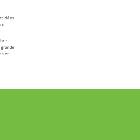
t
et idées
ère
ibre
e grande
es et