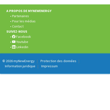
de
page:
A PROPOS DE MYNEWENERGY
Partenaires
Pour les médias
Contact
SUIVEZ-NOUS
Facebook
Youtube
Linkedin
© 2026
myNewEnergy
Protection des données
Information juridique
Impressum