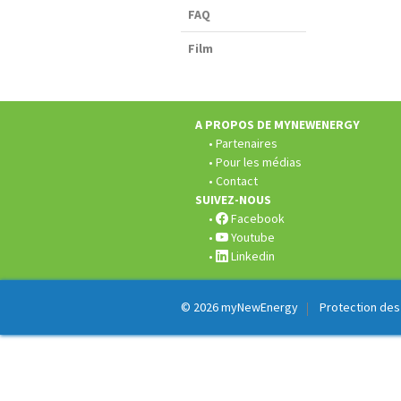
FAQ
Film
Pied
de
page:
A PROPOS DE MYNEWENERGY
Partenaires
Pour les médias
Contact
SUIVEZ-NOUS
Facebook
Youtube
Linkedin
© 2026
myNewEnergy
Protection de