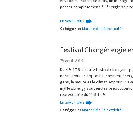
environ 20 francs par mois, un ménage 
passer complètement à l'énergie solaire
En savoir plus
Catégorie:
Marché de l'électricité
Festival Changénergie 
25 août 2014
Du 4.9.-17.9. a lieu le festival changéner
Berne. Pour un approvisionnement énerg
gen
s, la nature et
le climat
et pour un av
myNewEnergy soutient les préoccupations
représentée du 11.9-14.9.
En savoir plus
Catégorie:
Marché de l'électricité
Pied