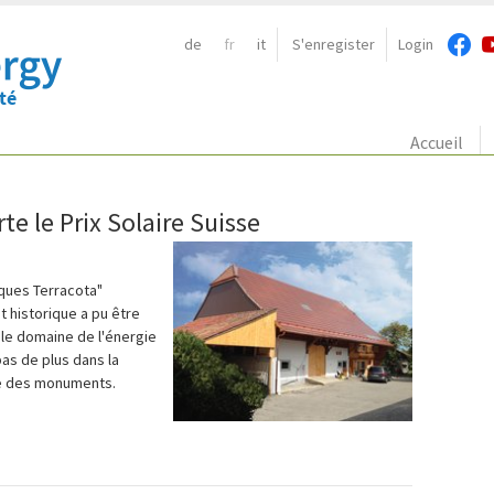
de
fr
it
S'enregister
Login
Navigation:
Accueil
e le Prix Solaire Suisse
ïques Terracota"
 historique a pu être
le domaine de l'énergie
pas de plus dans la
ne des monuments.