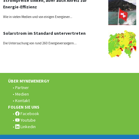
Strompreise sinken, aber auch Anreiz zur
Energie-Effizienz
Wie in vielen Medien und von einigen Energiever...
Solarstrom im Standard untervertreten
Die Untersuchung von rund 260 Energieversorgern...
Fusszeile:
ÜBER MYNEWENERGY
Partner
Medien
Kontakt
FOLGEN SIE UNS
Facebook
Youtube
Linkedin