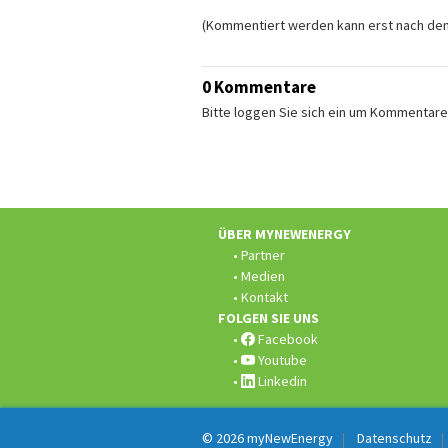
(Kommentiert werden kann erst nach de
0 Kommentare
Bitte loggen Sie sich ein um Kommentare
Fusszeile:
ÜBER MYNEWENERGY
Partner
Medien
Kontakt
FOLGEN SIE UNS
Facebook
Youtube
Linkedin
© 2026
myNewEnergy
Datenschutz