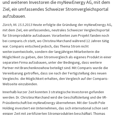
und weiteren Investoren die myNewEnergy AG, mit dem
Ziel, ein umfassendes Schweizer Stromvergleichsportal
aufzubauen.
Zürich, Mi. 15.5.2013
Heute erfolgte die Gründung der myNewEnergy AG,
mit dem Ziel, ein umfassendes, neutrales Schweizer Vergleichsportal
für Stromprodukte aufzubauen. Vorarbeiten zum Projekt fanden noch
bei comparis.ch statt, wo Christina Marchand während 12 Jahren tätig
war. Comparis entschied jedoch, das Thema Strom nicht
weiterzuentwickeln, sondern der langjährigen Mitarbeiterin die
Möglichkeit zu geben, den Stromvergleich als eigenes Produkt in einer
separaten Firma aufzubauen, unter der Bedingung, dass weitere
Partner mit Branchenknowhow beteiligt sind. Mit Comparis wurde die
Vereinbarung getroffen, dass sie nach der Fertigstellung des neuen
Vergleichs die Möglichkeit erhalten, den Vergleich auf der Comparis-
Webseite einzubinden.
Innerhalb kurzer Zeit konnten 3 strategische Investoren gefunden
werden. Dr. Christina Marchand wird die Geschäftsleitung und die VR-
Präsidentschaft bei myNewEnergy übernehmen. Mit der South Pole
Holding investiert ein Unternehmen, das sich international schon seit
einiger Zeit mit zertifizierten Stromprodukten beschäftigt. Thomas