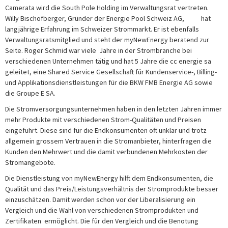
Camerata wird die South Pole Holding im Verwaltungsrat vertreten.
Willy Bischofberger, Gründer der Energie Pool Schweiz AG, hat
langjährige Erfahrung im Schweizer Strommarkt. Er ist ebenfalls
Verwaltungsratsmitglied und steht der myNewEnergy beratend zur
Seite. Roger Schmid war viele Jahre in der Strombranche bei
verschiedenen Unternehmen tätig und hat 5 Jahre die cc energie sa
geleitet, eine Shared Service Gesellschaft für Kundenservice-, Billing-
und Applikationsdienstleistungen für die BKW FMB Energie AG sowie
die Groupe E SA.
Die Stromversorgungsunternehmen haben in den letzten Jahren immer
mehr Produkte mit verschiedenen Strom-Qualitäten und Preisen
eingeführt. Diese sind für die Endkonsumenten oft unklar und trotz
allgemein grossem Vertrauen in die Stromanbieter, hinterfragen die
Kunden den Mehrwert und die damit verbundenen Mehrkosten der
Stromangebote.
Die Dienstleistung von myNewEnergy hilft dem Endkonsumenten, die
Qualität und das Preis/Leistungsverhältnis der Stromprodukte besser
einzuschätzen. Damit werden schon vor der Liberalisierung ein
Vergleich und die Wahl von verschiedenen Stromprodukten und
Zertifikaten ermöglicht. Die für den Vergleich und die Benotung