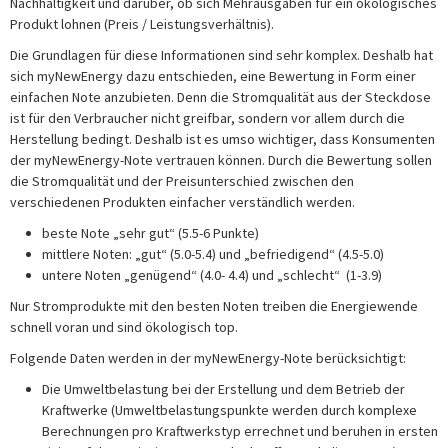
Nachhaltigkeit und darüber, ob sich Mehrausgaben für ein ökologisches
Produkt lohnen (Preis / Leistungsverhältnis).
Die Grundlagen für diese Informationen sind sehr komplex. Deshalb hat
sich myNewEnergy dazu entschieden, eine Bewertung in Form einer
einfachen Note anzubieten. Denn die Stromqualität aus der Steckdose
ist für den Verbraucher nicht greifbar, sondern vor allem durch die
Herstellung bedingt. Deshalb ist es umso wichtiger, dass Konsumenten
der myNewEnergy-Note vertrauen können. Durch die Bewertung sollen
die Stromqualität und der Preisunterschied zwischen den
verschiedenen Produkten einfacher verständlich werden.
beste Note „sehr gut“ (5.5-6 Punkte)
mittlere Noten: „gut“ (5.0-5.4) und „befriedigend“ (4.5-5.0)
untere Noten „genügend“ (4.0- 4.4) und „schlecht“ (1-3.9)
Nur Stromprodukte mit den besten Noten treiben die Energiewende
schnell voran und sind ökologisch top.
Folgende Daten werden in der myNewEnergy-Note berücksichtigt:
Die Umweltbelastung bei der Erstellung und dem Betrieb der
Kraftwerke (Umweltbelastungspunkte werden durch komplexe
Berechnungen pro Kraftwerkstyp errechnet und beruhen in ersten