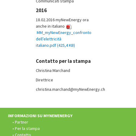
Communicati stampa
2016
18.02.2016 myNewEnergy ora
anche in italiano
MM_myNewEnergy_confronto
dell’elettricità
italiano.pdf (425,4 KB)
Contatto per la stampa
Christina Marchand
Direttrice
christina.marchand@myNewEnergy.ch
Fusszeile:
INFORMAZIONI SU MYNEWENERGY
Partner
Per la stampa
Contatto